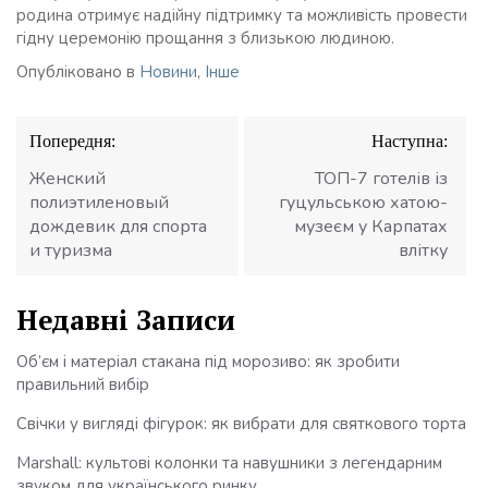
родина отримує надійну підтримку та можливість провести
гідну церемонію прощання з близькою людиною.
Опубліковано в
Новини
,
Інше
Навігація
Попередня:
Наступна:
записів
Женский
ТОП-7 готелів із
полиэтиленовый
гуцульською хатою-
дождевик для спорта
музеєм у Карпатах
и туризма
влітку
Недавні Записи
Об’єм і матеріал стакана під морозиво: як зробити
правильний вибір
Свічки у вигляді фігурок: як вибрати для святкового торта
Marshall: культові колонки та навушники з легендарним
звуком для українського ринку