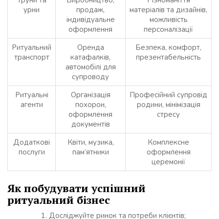
Труни та
Виробництво,
Різноманіття
урни
продаж,
матеріалів та дизайнів,
індивідуальне
можливість
оформлення
персоналізації
Ритуальний
Оренда
Безпека, комфорт,
транспорт
катафалків,
презентабельність
автомобілі для
супроводу
Ритуальні
Організація
Професійний супровід
агенти
похорон,
родини, мінімізація
оформлення
стресу
документів
Додаткові
Квіти, музика,
Комплексне
послуги
пам’ятники
оформлення
церемонії
Як побудувати успішний
ритуальний бізнес
Досліджуйте ринок та потреби клієнтів;