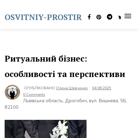
Skip
to
OSVITNIY-PROSTIR
content
TOG
NAVI
Ритуальний бізнес:
особливості та перспективи
ОПУБЛІКОВАНО
Олена Шевченко
04.08.2025
0 Comments
Львівська область, Дрогобич, вул. Вишнева, 5Б,
82100