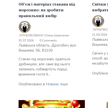
Об’єм і матеріал стакана під
Свічки 
морозиво: як зробити
вибрати
правильний вибір
ОПУБЛІК
21.04.2026
ОПУБЛІКОВАНО
Олена Шевченко
Львівська
01.07.2026
0 Comments
Вишнева,
Львівська область, Дрогобич, вул.
Вишнева, 5Б, 82100
Свічки у
спосіб з
Стакан під морозиво здається
незабутні
дрібницею, але саме від нього
залежать собівартість порції,
Опубліко
враження гостя й...
Опубліковано в
Новини
,
Інше