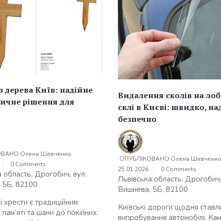
з дерева Київ: надійне
Видалення сколів на ло
тичне рішення для
склі в Києві: швидко, на
безпечно
ОВАНО
Олена Шевченко
ОПУБЛІКОВАНО
Олена Шевченк
0 Comments
25.01.2026
0 Comments
 область, Дрогобич, вул.
Львівська область, Дрогобич,
 5Б, 82100
Вишнева, 5Б, 82100
і хрести є традиційним
Київські дороги щодня ставля
пам’яті та шани до покійних.
випробування автомобілі. Камі