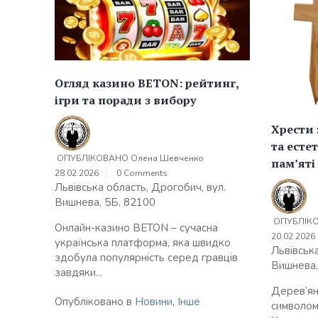
Огляд казино BETON: рейтинг,
ігри та поради з вибору
Хрести 
та есте
ОПУБЛІКОВАНО
Олена Шевченко
пам’яті
28.02.2026
0 Comments
Львівська область, Дрогобич, вул.
Вишнева, 5Б, 82100
ОПУБЛІК
Онлайн-казино BETON – сучасна
20.02.2026
українська платформа, яка швидко
Львівська
здобула популярність серед гравців
Вишнева,
завдяки...
Дерев’ян
Опубліковано в
Новини
,
Інше
символом 