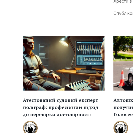
Хрести з 
Опубліко
Атестований судовий експерт
Автошко
поліграф: професійний підхід
получит
до перевірки достовірності
Голосе