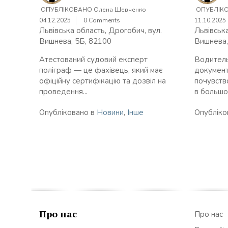
ОПУБЛІКОВАНО
Олена Шевченко
ОПУБЛІК
04.12.2025
0 Comments
11.10.2025
Львівська область, Дрогобич, вул.
Львівська
Вишнева, 5Б, 82100
Вишнева,
Атестований судовий експерт
Водитель
поліграф — це фахівець, який має
документ
офіційну сертифікацію та дозвіл на
почувств
проведення...
в большом
Опубліковано в
Новини
,
Інше
Опубліко
Про нас
Про нас