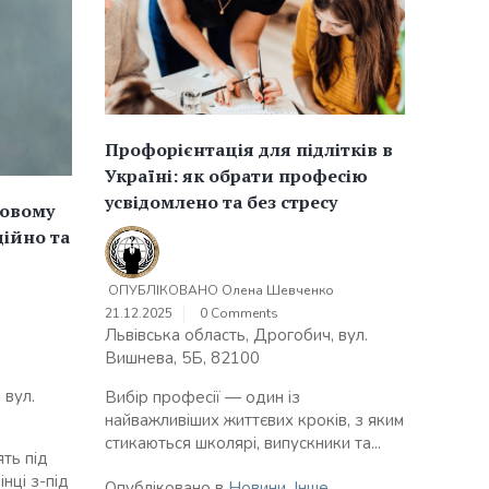
Профорієнтація для підлітків в
Україні: як обрати професію
усвідомлено та без стресу
бовому
дійно та
ОПУБЛІКОВАНО
Олена Шевченко
21.12.2025
0 Comments
Львівська область, Дрогобич, вул.
о
Вишнева, 5Б, 82100
 вул.
Вибір професії — один із
найважливіших життєвих кроків, з яким
стикаються школярі, випускники та...
ть під
нці з-під
Опубліковано в
Новини
,
Інше