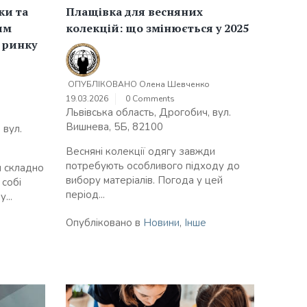
ки та
Плащівка для весняних
им
колекцій: що змінюється у 2025
 ринку
ОПУБЛІКОВАНО
Олена Шевченко
19.03.2026
0 Comments
о
Львівська область, Дрогобич, вул.
Вишнева, 5Б, 82100
 вул.
Весняні колекції одягу завжди
потребують особливого підходу до
и складно
вибору матеріалів. Погода у цей
 собі
період...
...
Опубліковано в
Новини
,
Інше