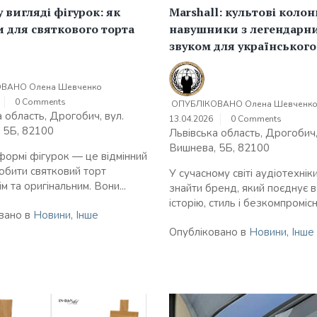
у вигляді фігурок: як
Marshall: культові колон
 для святкового торта
навушники з легендарн
звуком для українського
ОВАНО
Олена Шевченко
0 Comments
ОПУБЛІКОВАНО
Олена Шевченк
 область, Дрогобич, вул.
13.04.2026
0 Comments
 5Б, 82100
Львівська область, Дрогобич,
Вишнева, 5Б, 82100
 формі фігурок — це відмінний
робити святковий торт
У сучасному світі аудіотехнік
м та оригінальним. Вони...
знайти бренд, який поєднує в
історію, стиль і безкомпромісну
вано в
Новини
,
Інше
Опубліковано в
Новини
,
Інше