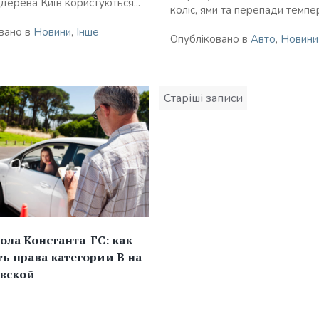
дерева Київ користуються...
коліс, ями та перепади темпер
вано в
Новини
,
Інше
Опубліковано в
Авто
,
Новини
Навігація
Старіші записи
записів
ла Константа-ГС: как
ь права категории В на
евской