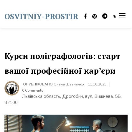
Skip
to
OSVITNIY-PROSTIR
content
TOG
NAVI
Курси поліграфологів: старт
вашої професійної кар’єри
ОПУБЛІКОВАНО
Олена Шевченко
11.10.2025
0 Comments
Львівська область, Дрогобич, вул. Вишнева, 5Б,
82100