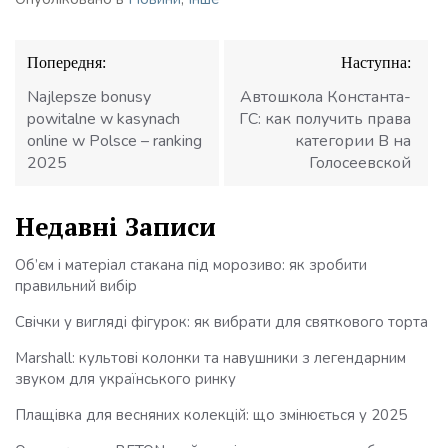
Навігація
Попередня:
Наступна:
записів
Najlepsze bonusy
Автошкола Константа-
powitalne w kasynach
ГС: как получить права
online w Polsce – ranking
категории В на
2025
Голосеевской
Недавні Записи
Об’єм і матеріал стакана під морозиво: як зробити
правильний вибір
Свічки у вигляді фігурок: як вибрати для святкового торта
Marshall: культові колонки та навушники з легендарним
звуком для українського ринку
Плащівка для весняних колекцій: що змінюється у 2025