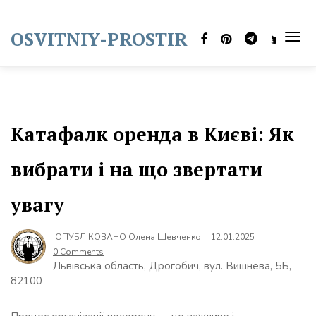
Skip
to
OSVITNIY-PROSTIR
content
TOG
NAVI
Катафалк оренда в Києві: Як
вибрати і на що звертати
увагу
ОПУБЛІКОВАНО
Олена Шевченко
12.01.2025
0 Comments
Львівська область, Дрогобич, вул. Вишнева, 5Б,
82100