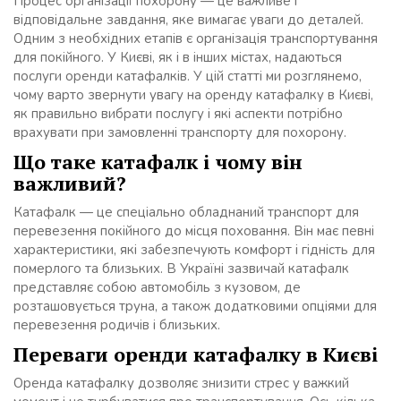
Процес організації похорону — це важливе і
відповідальне завдання, яке вимагає уваги до деталей.
Одним з необхідних етапів є організація транспортування
для покійного. У Києві, як і в інших містах, надаються
послуги оренди катафалків. У цій статті ми розглянемо,
чому варто звернути увагу на оренду катафалку в Києві,
як правильно вибрати послугу і які аспекти потрібно
врахувати при замовленні транспорту для похорону.
Що таке катафалк і чому він
важливий?
Катафалк — це спеціально обладнаний транспорт для
перевезення покійного до місця поховання. Він має певні
характеристики, які забезпечують комфорт і гідність для
померлого та близьких. В Україні зазвичай катафалк
представляє собою автомобіль з кузовом, де
розташовується труна, а також додатковими опціями для
перевезення родичів і близьких.
Переваги оренди катафалку в Києві
Оренда катафалку дозволяє знизити стрес у важкий