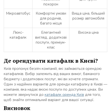
похорон
Мікроавтобус
Комфортні умови
Вища ціна, більший
для родичів,
розмір автомобіля
багато місця
Люкс-
Елегантний
Висока ціна
катафалк
вигляд, додаткові
послуги, преміум-
клас
Де орендувати катафалк в Києві?
Київ пропонує безліч компаній, які займаються орендою
катафалків. Вибір залежить від ваших вимог, бажаного
бюджету і додаткових послуг, які ви хочете отримати.
Один з надійних варіантів для оренди катафалку в Києві —
компанія, яка надає якісні послуги по доступних цінах. Ви
можете звернутися до
катафалк оренда Київ
для того,
щоб знайти оптимальний варіант для вашої ситуації.
Висновок