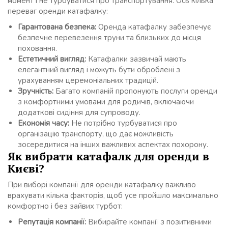
момент і не турбуватися про транспортування. Ось кілька
переваг оренди катафалку:
Гарантована безпека:
Оренда катафалку забезпечує
безпечне перевезення труни та близьких до місця
поховання.
Естетичний вигляд:
Катафалки зазвичай мають
елегантний вигляд і можуть бути оброблені з
урахуванням церемоніальних традицій.
Зручність:
Багато компаній пропонують послуги оренди
з комфортними умовами для родичів, включаючи
додаткові сидіння для супроводу.
Економія часу:
Не потрібно турбуватися про
організацію транспорту, що дає можливість
зосередитися на інших важливих аспектах похорону.
Як вибрати катафалк для оренди в
Києві?
При виборі компанії для оренди катафалку важливо
врахувати кілька факторів, щоб усе пройшло максимально
комфортно і без зайвих турбот:
Репутація компанії:
Вибирайте компанії з позитивними