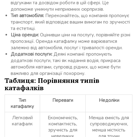
відгуками та досвідом роботи в цій сфері. Це
допоможе уникнути неприємних сюрпризів.
Тип автомобіля:
Переконайтесь, що компанія пропонує
транспорт, який відповідає вашим вимогам по зручності
та естетиці.
Ціна оренди:
Оцінивши ціни на послугу, порівняйте різні
пропозиції. Оренда катафалку може варіюватися
залежно від автомобіля, послуг і тривалості оренди.
Додаткові послуги:
Деякі компанії пропонують
додаткові послуги, такі як надання водія, прикраса
автомобіля квітами, супровід рідних, що може бути
важливо для організації похорону.
Таблиця: Порівняння типів
катафалків
Тип
Переваги
Недоліки
катафалку
Легковий
Економічність,
Менша ємність для
катафалк
компактність,
супроводжуючих,
зручність для
менша місткість
невеликих
для труни