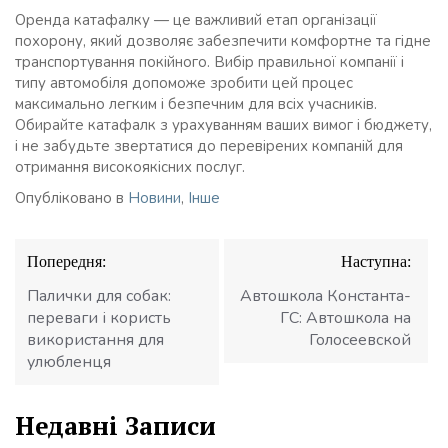
Оренда катафалку — це важливий етап організації
похорону, який дозволяє забезпечити комфортне та гідне
транспортування покійного. Вибір правильної компанії і
типу автомобіля допоможе зробити цей процес
максимально легким і безпечним для всіх учасників.
Обирайте катафалк з урахуванням ваших вимог і бюджету,
і не забудьте звертатися до перевірених компаній для
отримання високоякісних послуг.
Опубліковано в
Новини
,
Інше
Навігація
Попередня:
Наступна:
записів
Палички для собак:
Автошкола Константа-
переваги і користь
ГС: Автошкола на
використання для
Голосеевской
улюбленця
Недавні Записи